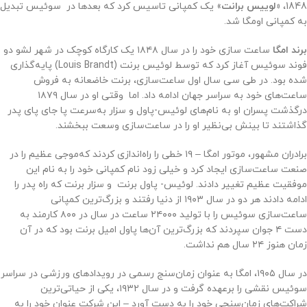
1848،
«لوییس برانت
» یک کمپانی تاسیس کرد که بعدها در سوئیس تبدیل
به کمپانی اومگا شد.
برند امگا
ساعت‌ سازی خود را در سال ۱۸۴۸ یک کارگاه کوچک در شهر لشو دو
فوند سوئیس آغاز کرد که توسط لوئیس برنت (Louis Brandt) پایه‌گذاری
شده بود. در طی سی سال اول ساعت‌سازی، برنت خاضعانه به فروش
ساعت‌های خود به سراسر جهان ادامه داد. اما وقتی او در سال ۱۸۷۹
درگذشت پسران او به نام‌های لوئیس-پاول و سزار به‌سرعت پا جای پای پدر
گذاشتند تا بینش بی‌نظیر او را در ساعت‌سازی وسعت ببخشند.
برادران مشهور، موتور امگا – ۱۹ خطی را راه‌اندازی کردند که‌موجی عظیم را در
صنعت ساعت‌سازی ایجاد کرد و خیلی زود نام کمپانی خود را به نام این
موفقیت عظیم تغییر دادند. لوئیس- پاول برنت و سزار برنت که راه پدر را
ادامه دادند هر دو در سال ۱۹۰۳ از دنیا رفتند و بزرگ‌ترین کمپانی
ساعت‌سازی سوئیس را با تولید ۲۴۰۰۰ ساعت در سال در ۸۰۰ کارمند به
دست ۴ جوان سپردند که بزرگ‌ترین آن‌ها پاول امیل برنت بود که در آن
زمان هنوز ۲۴ سال هم نداشت.
در سال ۱۹۰۵، امگا به عنوان زمان‌سنج رسمی در رویدادهای ورزشی در سراسر
سوئیس نقشی را برعهده گرفت و در سال ۱۹۳۲، یکی از حیاتی‌ترین
شراکت‌های زمان‌سنجی خود را به دست آورد – این شرکت عنوان خود را به