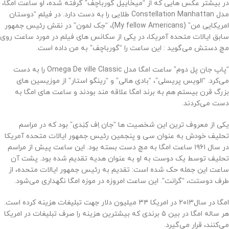
در بیشتر عکس هایی که از “میخاییل گورباچف” گرفته شده، او ساعت امگا،
مدل Constellation Manhattan طلایی را به دست دارد. در فیلم “دوستان
امریکایی من” (My fellow Americans)، “جک لمون” در نقش رئیس جمهور
سابق ایالات متحده آمریکا، در یکی از سکانس های فیلم در مورد‌ ساعت روی
مچ دستش می‌گوید : این ساعت را “گورباچف” به من داده است.
“پاپ جان پل دوم” ساعت امگا مدل Omega De ville Classic را به دست
می‌کرد. “الویس پریسلی”، “بادی هالی” و “رینگو استار” از موزیسین های
بزرگ قرن بیستم هم به برند امگا علاقه مند بودند و ساعت های امگا به
دست می‌کردند.
یکی از معروف ترین این شخصیت ها “جان اِف کِنِدی” بود که در مراسم
تحلیف خودش به عنوان سی و پنجمین رئیس جمهور ایالات متحده آمریکا
در سال ۱۹۶۱ ساعت امگا به مچ دست بسته بود. این ساعت پیش از مراسم
تحلیف توسط یک دوست به او به عنوان هدیه تقدیم شده بود. پشت آن
ساعت این جمله حک شده است: تقدیم به رئیس جمهور ایالات متحده، از
طرف دوستت، “گرانت”. این ساعت امروزه در موزه‌ امگا نگهداری می‌شود.
امگا در سال‌۲۰۱۳ در امریکا ۳۴ میلیون دلار جهت تبلیغات هزینه کرده است.
هر ساله امگا در بین ۵ برندی که بیشترین هزینه را صرف تبلیغات در امریکا
می‌کنند، قرار می‌گیرد.