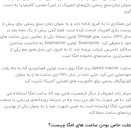
عنوان زمان‌سنج رسمی بازی‌های المپیک در لس‌آنجلس، کالیفرنیا به دست
آورد.
این همکاری تا به امروز ادامه دارد و به عنوان زمان سنج رسمی برای بیش از
بیست بازی المپیک خدمت کرده است. فقط کمی بیش از یک دهه بعد در
سال ۱۹۴۸، ساعت های Omega اولین نسخه یکی از نمادین ترین ساعت های
خود را معرفی کرد: Seamaster. اولین Seamaster به مناسبت صدمین
سالگرد تاسیس شرکت عرضه شد. تا به امروز، این مدل هنوز هم یکی از
معتبرترین ساعت‌های خانواده امگا است.
ساعت speed master برند امگا روی دست اولین فضانوردی که به ماه رفت
خودنمایی می کرد، حتی ناسا در سال ۱۹۷۰ این ساعت ها را به عنوان
کورنوگراف رسمی برای مأموریت های فضایی آمریکا تثبیت کرد.
جیمز باند معروف از دیگر شخصیت هایی بود که ساعت امگا استفاده می
کرد. به هر صورت به نظر می رسد چه در سینما، رویدادهای ورزشی یا صنعت
فضایی؛ امگا توانسته است به خوبی شهرت خود را به عنوان یکی از بهترین
برندهای ساعت حفظ کند
علت خاص بودن ساعت ‌های امگا چیست؟