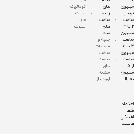
2
ساعت
های
متر
متر
میلیون
های
اتوماتیک
وزن :
وزن :
211
211
تومان
زنانه
ساعت
گرم
گرم
ساعت
ساعت
های
مقاومت
مقاومت
در
در
2 تا 3
های
اسپرت
برابر
برابر
میلیون
ست
آب
آب
ساعت
جعبه و
3 تا 5
متعلقات
میلیون
ساعت
ساعت
ساعت
از 5
های
میلیون
مشابه
به بالا
اورجینال
اعتماد
شما
افتخار
ماست