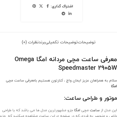
اشتراک گذاری:
توضیحات
توضیحات تکمیلی
برند
نظرات (0)
معرفی ساعت مچی مردانه امگا Omega
Speedmaster 2905W
سلام به همراهان عزیز ایمان واچ ، کنارتون هستیم بامعرفی ساعت مچی
امگا
موتور و طراحی ساعت:
این مدل از
ساعت
مچی
امگا
جزو مشهورترین مدل ها می باشد که با طراحی
خاص و منحصر به فردی که در صفحه ی این ساعت مشاهده میکنید که جزو