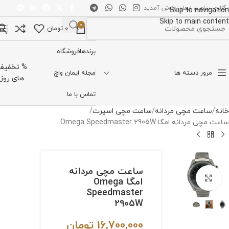
 گالری ساعت ایمان خوش آمدید
Skip to navigation
Skip to main content
0
0
تومان
تخاب دسته بندی
برندها
فروشگاه
% تخفیف
مرور دسته ها
مجله ایمان واچ
های روز
تماس با ما
خانه
ساعت مچی مردانه
ساعت مچی اسپرت
ساعت مچی مردانه امگا Omega Speedmaster 2905W
ساعت مچی مردانه
برای بزرگنمایی کلیک کنید
امگا Omega
Speedmaster
2905W
16,700,000
تومان