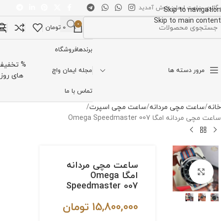
 گالری ساعت ایمان خوش آمدید
Skip to navigation
Skip to main content
0
0
تومان
تخاب دسته بندی
برندها
فروشگاه
% تخفیف
مرور دسته ها
مجله ایمان واچ
های روز
تماس با ما
خانه
ساعت مچی مردانه
ساعت مچی اسپرت
ساعت مچی مردانه امگا Omega Speedmaster 007
ساعت مچی مردانه
برای بزرگنمایی کلیک کنید
امگا Omega
Speedmaster 007
15,800,000
تومان