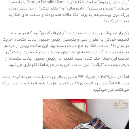
“پاپ جان پل دوم” ساعت امگا مدل Omega De ville Classic را به دست
می‌کرد. “الویس پریسلی”، “بادی هالی” و “رینگو استار” از موزیسین های
بزرگ قرن بیستم هم به برند امگا علاقه مند بودند و ساعت های امگا به
دست می‌کردند.
یکی از معروف ترین این شخصیت ها “جان اِف کِنِدی” بود که در مراسم
تحلیف خودش به عنوان سی و پنجمین رئیس جمهور ایالات متحده آمریکا
در سال ۱۹۶۱ ساعت امگا به مچ دست بسته بود. این ساعت پیش از مراسم
تحلیف توسط یک دوست به او به عنوان هدیه تقدیم شده بود. پشت آن
ساعت این جمله حک شده است: تقدیم به رئیس جمهور ایالات متحده، از
طرف دوستت، “گرانت”. این ساعت امروزه در موزه‌ امگا نگهداری می‌شود.
امگا در سال‌۲۰۱۳ در امریکا ۳۴ میلیون دلار جهت تبلیغات هزینه کرده است.
هر ساله امگا در بین ۵ برندی که بیشترین هزینه را صرف تبلیغات در امریکا
می‌کنند، قرار می‌گیرد.