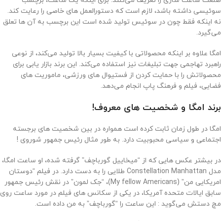
صنعت ساعت‌ سازی را تعریف می‌کنند. برای اینکه یک ساعت، برچسب
سوئیسی داشته باشد، لازم است که دستورالعمل ‌های خاصی را رعایت کند.
نه اینکه فقط چون در سوئیس تولید شده است این برچسب به آن ها تعلق
می‌گیرد.
امگا علاوه بر اینکه محصولاتی با کیفیت بسیار بالا تولید می‌کند، از نوعی
راهبرد تهاجمی جهت تبلیغات نیز استفاده می‌کند. این برند بازار یابی برای
محصولاتش را با حمایت کردن از فستیوال های ورزشی، ماموریت ‌های
فضایی، فیلم و فرهنگ پاپ انجام می‌دهد.
برند امگا و شخصیت های معروف!
امگا در طول زمان ثابت کرده است همواره در بین شخصیت های برجسته‌
اجتماعی و سیاسی محبوبیت دارد. به طور مثال رئیس جمهور شوروی !
در بیشتر عکس هایی که از “میخاییل گورباچف” گرفته شده، او ساعت امگا،
مدل Constellation Manhattan طلایی را به دست دارد. در فیلم “دوستان
امریکایی من” (My fellow Americans)، “جک لمون” در نقش رئیس جمهور
سابق ایالات متحده آمریکا، در یکی از سکانس های فیلم در مورد‌ ساعت روی
مچ دستش می‌گوید : این ساعت را “گورباچف” به من داده است.