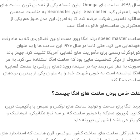
سال ۱۹۴۸، ساعت های Omega اولین نسخه یکی از نمادین ترین ساعت های
خود را معرفی کرد: Seamaster. اولین Seamaster به مناسبت صدمین
سالگرد تاسیس شرکت عرضه شد. تا به امروز، این مدل هنوز هم یکی از
معتبرترین ساعت‌های خانواده امگا است.
ساعت speed master برند امگا روی دست اولین فضانوردی که به ماه رفت
خودنمایی می کرد، حتی ناسا در سال ۱۹۷۰ این ساعت ها را به عنوان
کورنوگراف رسمی برای مأموریت های فضایی آمریکا تثبیت کرد. جیمز باند
معروف از دیگر شخصیت هایی بود که ساعت امگا استفاده می کرد. به هر
صورت به نظر می رسد چه در سینما، رویدادهای ورزشی یا صنعت فضایی؛
امگا توانسته است به خوبی شهرت خود را به عنوان یکی از بهترین برندهای
ساعت حفظ کند
علت خاص بودن ساعت ‌های امگا چیست؟
برند امگا برای ساخت و تولید ساعت‌ های لوکس و نفیس با باکیفیت‌ ترین
کالیبر (نیروی محرکه یا موتور ساعت که بر سه نوع مکانیکی، اتوماتیک و
کوارتز می‌باشد.) شهرتی دیرینه دارد.
به‌ طور کلی ساعت‌ های ساخت کشور سوئیس قرن‌ هاست که استاندارد های