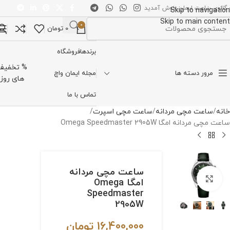
 گالری ساعت ایمان خوش آمدید
Skip to navigation
Skip to main content
0
0
تومان
تخاب دسته بندی
برندها
فروشگاه
% تخفیف
مرور دسته ها
مجله ایمان واچ
های روز
تماس با ما
خانه
ساعت مچی مردانه
ساعت مچی اسپرت
ساعت مچی مردانه امگا Omega Speedmaster 2905W
ساعت مچی مردانه
برای بزرگنمایی کلیک کنید
امگا Omega
Speedmaster
2905W
16,400,000
تومان