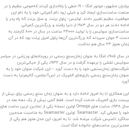
برادران مشهور، موتور امگا – ۱۹ خطی را راه‌اندازی کردند که‌موجی عظیم را در
صنعت ساعت‌سازی ایجاد کرد و خیلی زود نام کمپانی خود را به نام این
موفقیت عظیم تغییر دادند. لوئیس- پاول برنت و سزار برنت که راه پدر را
ادامه دادند هر دو در سال ۱۹۰۳ از دنیا رفتند و بزرگ‌ترین کمپانی
ساعت‌سازی سوئیس را با تولید ۲۴۰۰۰ ساعت در سال در ۸۰۰ کارمند به
دست ۴ جوان سپردند که بزرگ‌ترین آن‌ها پاول امیل برنت بود که در آن
زمان هنوز ۲۴ سال هم نداشت.
در سال ۱۹۰۵، امگا به عنوان زمان‌سنج رسمی در رویدادهای ورزشی در سراسر
سوئیس نقشی را برعهده گرفت و در سال ۱۹۳۲، یکی از حیاتی‌ترین
شراکت‌های زمان‌سنجی خود را به دست آورد – این شرکت عنوان خود را به
عنوان زمان‌سنج رسمی بازی‌های المپیک در لس‌آنجلس، کالیفرنیا به دست
آورد.
این همکاری تا به امروز ادامه دارد و به عنوان زمان سنج رسمی برای بیش از
بیست بازی المپیک خدمت کرده است. فقط کمی بیش از یک دهه بعد در
سال ۱۹۴۸، ساعت های Omega اولین نسخه یکی از نمادین ترین ساعت های
خود را معرفی کرد: Seamaster. اولین Seamaster به مناسبت صدمین
سالگرد تاسیس شرکت عرضه شد. تا به امروز، این مدل هنوز هم یکی از
معتبرترین ساعت‌های خانواده امگا است.