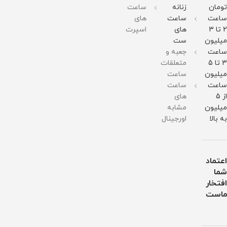
آب
211
211
211
میباشد
تومان
زنانه
ساعت
گرم
گرم
گرم
ساعت
ساعت
های
مقاومت
مقاومت
مقاومت
در
در
در
2 تا 3
های
اسپرت
برابر
برابر
برابر
میلیون
ست
آب
آب
آب
ساعت
جعبه و
3 تا 5
متعلقات
میلیون
ساعت
ساعت
ساعت
از 5
های
میلیون
مشابه
به بالا
اورجینال
اعتماد
شما
افتخار
ماست