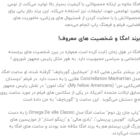
امگا علاوه بر اینکه محصولاتی با کیفیت بسیار بالا تولید می‌کند، از نوعی
راهبرد تهاجمی جهت تبلیغات نیز استفاده می‌کند. این برند بازار یابی برای
محصولاتش را با حمایت کردن از فستیوال های ورزشی، ماموریت ‌های
فضایی، فیلم و فرهنگ پاپ انجام می‌دهد.
برند امگا و شخصیت های معروف!
امگا در طول زمان ثابت کرده است همواره در بین شخصیت های برجسته‌
اجتماعی و سیاسی محبوبیت دارد. به طور مثال رئیس جمهور شوروی !
در بیشتر عکس هایی که از “میخاییل گورباچف” گرفته شده، او ساعت امگا،
مدل Constellation Manhattan طلایی را به دست دارد. در فیلم “دوستان
امریکایی من” (My fellow Americans)، “جک لمون” در نقش رئیس جمهور
سابق ایالات متحده آمریکا، در یکی از سکانس های فیلم در مورد‌ ساعت روی
مچ دستش می‌گوید : این ساعت را “گورباچف” به من داده است.
“پاپ جان پل دوم” ساعت امگا مدل Omega De ville Classic را به دست
می‌کرد. “الویس پریسلی”، “بادی هالی” و “رینگو استار” از موزیسین های
بزرگ قرن بیستم هم به برند امگا علاقه مند بودند و ساعت های امگا به
دست می‌کردند.