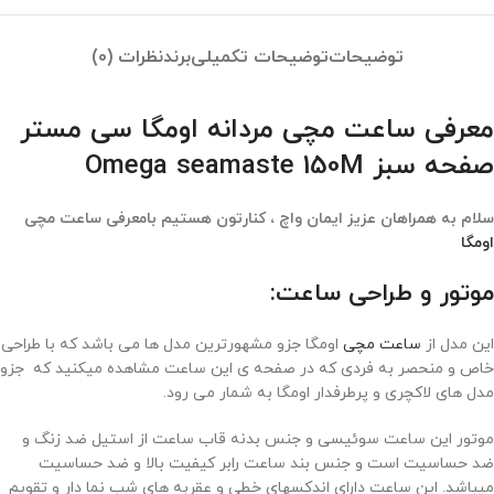
توضیحات
توضیحات تکمیلی
برند
نظرات (0)
معرفی ساعت مچی مردانه اومگا سی مستر
صفحه سبز Omega seamaste 150M
سلام به همراهان عزیز ایمان واچ ، کنارتون هستیم بامعرفی ساعت مچی
اومگا
موتور و طراحی ساعت:
این مدل از
ساعت مچی
اومگا جزو مشهورترین مدل ها می باشد که با طراحی
خاص و منحصر به فردی که در صفحه ی این ساعت مشاهده میکنید که جزو
مدل های لاکچری و پرطرفدار اومگا به شمار می رود.
موتور این ساعت سوئیسی و جنس بدنه قاب ساعت از استیل ضد زنگ و
ضد حساسیت است و جنس بند ساعت رابر کیفیت بالا و ضد حساسیت
میباشد. این ساعت دارای اندکسهای خطی و عقربه های شب نما دار و تقویم