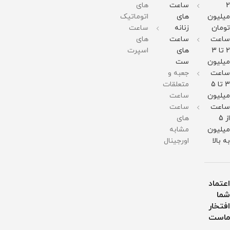
51میلی
مقاومت
برابر
برابر
51میلی
2
ساعت
های
متر
در
آب
آب
متر
میلیون
های
اتوماتیک
وزن :
برابر
وزن :
211
آب
211
تومان
زنانه
ساعت
گرم
گرم
ساعت
ساعت
های
مقاومت
مقاومت
در
در
2 تا 3
های
اسپرت
برابر
برابر
میلیون
ست
آب
آب
ساعت
جعبه و
3 تا 5
متعلقات
میلیون
ساعت
ساعت
ساعت
از 5
های
میلیون
مشابه
به بالا
اورجینال
اعتماد
شما
افتخار
ماست