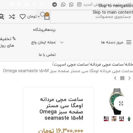
 گالری ساعت ایمان خوش آمدید
Skip to navigation
Skip to main content
0
0
تومان
تخاب دسته بندی
برندها
فروشگاه
% تخفیف
مرور دسته ها
مجله ایمان واچ
های روز
تماس با ما
خانه
ساعت مچی مردانه
ساعت مچی اسپرت
ساعت مچی مردانه اومگا سی مستر صفحه سبز Omega seamaste 150M
ساعت مچی مردانه
برای بزرگنمایی کلیک کنید
اومگا سی مستر
صفحه سبز Omega
seamaste 150M
16,300,000
تومان