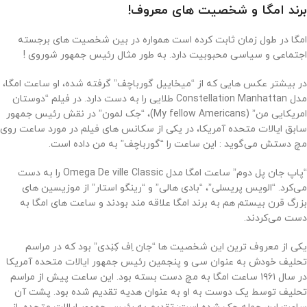
برند امگا و شخصیت های معروف!
امگا در طول زمان ثابت کرده است همواره در بین شخصیت های برجسته‌
اجتماعی و سیاسی محبوبیت دارد. به طور مثال رئیس جمهور شوروی !
در بیشتر عکس هایی که از “میخاییل گورباچف” گرفته شده، او ساعت امگا،
مدل Constellation Manhattan طلایی را به دست دارد. در فیلم “دوستان
امریکایی من” (My fellow Americans)، “جک لمون” در نقش رئیس جمهور
سابق ایالات متحده آمریکا، در یکی از سکانس های فیلم در مورد‌ ساعت روی
مچ دستش می‌گوید : این ساعت را “گورباچف” به من داده است.
“پاپ جان پل دوم” ساعت امگا مدل Omega De ville Classic را به دست
می‌کرد. “الویس پریسلی”، “بادی هالی” و “رینگو استار” از موزیسین های
بزرگ قرن بیستم هم به برند امگا علاقه مند بودند و ساعت های امگا به
دست می‌کردند.
یکی از معروف ترین این شخصیت ها “جان اِف کِنِدی” بود که در مراسم
تحلیف خودش به عنوان سی و پنجمین رئیس جمهور ایالات متحده آمریکا
در سال ۱۹۶۱ ساعت امگا به مچ دست بسته بود. این ساعت پیش از مراسم
تحلیف توسط یک دوست به او به عنوان هدیه تقدیم شده بود. پشت آن