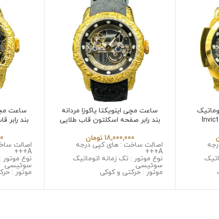
وماتیک
ساعت مچی اینویکتا یاکوزا مردانه
ساعت مچی 
بند رابر صفحه اسکلتون قاب طلایی
Invicta Yakuza 6532 in
18,000,000
تومان
00
رجه
اصالت ساخت : های کپی درجه
اصالت ساخت
A+++
A+++
اتیک
نوع موتور : تک زمانه اتوماتیک
نوع موتور :
سوئیسی
سوئیسی
موتور : حرکتی و کوکی
موتور : حرک
یل ضد
جنس قاب : استینلس استیل ضد
جنس قاب :
زنگ و ضد حساسیت
زنگ و ضد 
با
جنس شیشه : مینرال گلس با
جنس شیشه :
کیفیت
کیفیت
ل ضد زنگ
جنس بند : رابر
جنس بند : ر
قطر صفحه : 45 میلی گرم
قطر صفحه : 50 میلی 