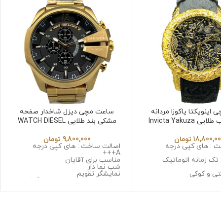
اینویکتا یاکوزا مردانه
ساعت مچی دیزل شاخدار صفحه
بند رابر قاب طلایی Invicta Yakuza
مشکی بند طلایی WATCH DIESEL
DZ4960
6532
18,800,0
تومان
9,800,000
تومان
 : های کپی درجه
اصالت ساخت : های کپی درجه
A+++
 تک زمانه اتوماتیک
مناسب برای آقایان
شب نما دار
تی و کوکی
نمایشگر تقویم
 استینلس استیل ضد
نوع موتور : سه موتوره کرنوگراف
حساسیت
موتور : میوتا ژاپن
 مینرال گلس با
جنس قاب : استینلس استیل ضد
زنگ و ضد حساسیت
ابر
جنس شیشه : صافیر کریستال ضد
گرم
خش