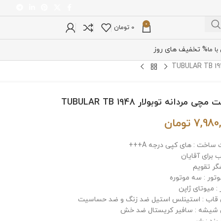
0
0
تومان
% تخفیف های روز
ا ما
چی مردانه توبولار TUBULAR TB 1948
7,980
تومان
ساخت : های کپی درجه A+++
 برای آقایان
گر تقویم
وتور : سه موتوره
: میوتای ژاپن
اب : استینلس استیل ضد زنگ و ضد حساسیت
یشه : سافیر کریستال ضد خش