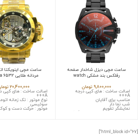
ساعت مچی دیزل شاخدار صفحه
ساعت مچی اینویکتا ات
رفلکس بند مشکی watch
مردانه طلایی Invicta 6532
diesel2051
9,800,000
تومان
20,400,000
تومان
اصالت ساخت : های کپی درجه
اصالت ساخت : های کپی د
A+++
A+++
مناسب برای آقایان
نوع موتور : تک زمانه اتوم
شب نما دار
سوئیسی
نمایشگر تقویم
موتور : حرکت دست و کوک
نوع موتور : سه موتوره کرنوگراف
جنس قاب : استینلس است
موتور : میوتا ژاپن
زنگ و ضد حساسیت
جنس قاب : استینلس استیل ضد
جنس شیشه : مینرال گلس 
زنگ و ضد حساسیت
کیفیت
جنس شیشه : صافیر کریستال ضد
جنس بند : استینلس استی
[html_block id="67"]
خش
و ضد حساسیت