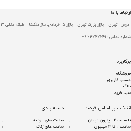
جنس بند : استینلس استیل ضد زنگ
قطر صفحه : 55 میلی گرم
و ضد حساسیت
وزن : 237 گرم
قطر صفحه : 51میلی متر
مقاومت در برابر آب
ارتباط با ما
وزن : 211 گرم
مقاومت در برابر آب
آدرس : تهران – بازار بزرگ تهران – بازار 15 خرداد-پاساژ دلگشا – طبقه منفی 3 – پلاک 94
شماره تماس : 09124727641
پرکاربرد
فروشگاه
حساب کاربری
بلاگ
سبد خرید
انتخاب بر اساس قیمت
دسته بندی
تا سقف 2 میلیون تومان
ساعت های مردانه
ساعت 2 تا 3 میلیون
ساعت های زنانه