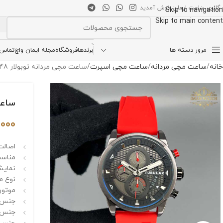
 گالری ساعت ایمان خوش آمدید
Skip to navigation
Skip to main content
انتخاب دسته بندی
مرور دسته ها
برندها
فروشگاه
مجله ایمان واچ
تماس ب
خانه
ساعت مچی مردانه
ساعت مچی اسپرت
ساعت مچی مردانه توبولار TUBULAR TB 1948
ساعت م
,000
اصالت 
مناسب
نمایش
نوع م
موتور 
جنس ق
جنس ش