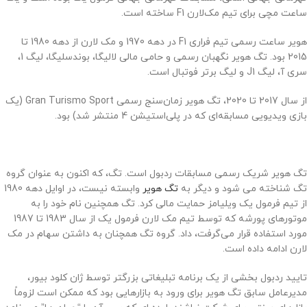
ساعت مچی برای تیم مک‌لارن F1 ساخته است.
هویر ساعت رسمی تیم فراری F1 در دهه 1970 و مک لارن از دهه 1980 تا
2015 بود. تگ هویر نگهبان رسمی و حامی مالی لالیگا، بوندسلیگا، لیگ 1،
سری آ، لیگ J1 و لیگ برتر فوتبال است.
از سال 2017 تا 2020، تگ هویر زمان‌سنج رسمی Gran Turismo Sport (یک
بازی ویدیویی مسابقه‌ای که در پلی‌استیشن 4 منتشر شد) بود.
تگ هویر شریک رسمی مسابقات ردبول است. تگ، که اکنون به عنوان گروه
تگ شناخته می شود و دیگر به
تگ هویر
وابسته نیست، در اوایل دهه 1980
از تیم فرمول یک ویلیامز حمایت مالی کرد. تگ همچنین نام خود را به
موتورهای پورشه که توسط تیم مک لارن فرمول یک از سال 1983 تا 1987
مورد استفاده قرار می‌گرفت، داد. گروه تگ همچنان به داشتن سهام در مک
لارن ادامه داده است.
تایید ردبول بخشی از یک برنامه تبلیغاتی بزرگتر توسط ژان کلود بیور،
مدیرعامل سابق تگ هویر برای ورود به بازارهایی بود که ممکن است لزوماً