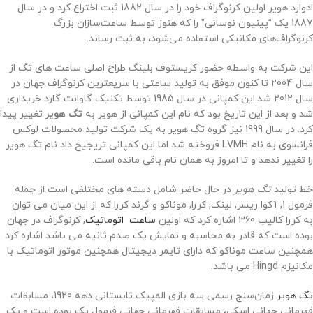
ادوارد هویر اولین کرنوگراف خود را در سال 1882 ثبت اختراع کرد و در سال
1887 یک “پینیون نوسانی” را که هنوز توسط ساعت‌سازان بزرگ
کرنوگراف‌های مکانیکی استفاده می‌شود، به ثبت رساند.
این شرکت به واسطه حضور کریستوف بلینگ طراح اصلی ساعت های تگ از
سال 2004 تا کنون موفق به تولید ساعتی با سریعترین کرنوگراف جهان در
سال 2012 شد.این کمپانی در سال 1985 توسط تکنیک گاوانت گارد خریداری
شد و بعد از این تاریخ بود که نام این کمپانی از هویر به
تگ هویر
تغییر پیدا
کرد. در سال 1999 نیز گروه تگ هویر به یک شرکت تولید محصولات لوکس
فرانسوی به نام LVMH فروخته شد اما این کمپانی تریجیح داد نام تگ هویر
را تغییر ندهد و تا امروز به همان نام باقی مانده است.
خط تولید
تگ هویر
در حال حاضر شامل دسته های مختلفی است از جمله
فرمول 1, آکوا ریسر, لینک, کررا, موناکو و گرند کررا که از این میان می توان
به کررا کالیب 360 اشاره کرد که اولین
ساعت اتوماتیک
, کرنوگراف در جهان
بوده است که قادر به محاسبه و نمایش یک صدم ثانیه می باشد اشاره کرد
همچنین ساعت موناکو که دارای تایمر دیجیتال همچنین موتور اتوماتیک با
مکانیزم Hingd می باشد.
تگ هویر
زمان‌سنج رسمی سه بازی المپیک تابستانی دهه 1920، مسابقات
قهرمانی جهانی اسکی، مسابقات قهرمانی جهانی فرمول یک بوده است و یک