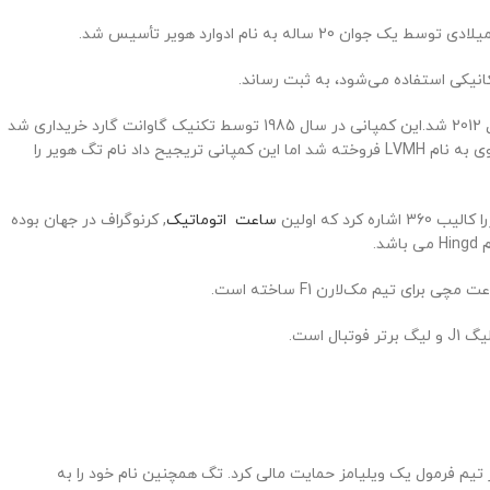
این شرکت به واسطه حضور کریستوف بلینگ طراح اصلی ساعت های تگ از سال 2004 تا کنون موفق به تولید ساعتی با سریعترین کرنوگراف جهان در سال 2012 شد.این کمپانی در سال 1985 توسط تکنیک گاوانت گارد خریداری شد
تغییر پیدا کرد. در سال 1999 نیز گروه تگ هویر به یک شرکت تولید محصولات لوکس فرانسوی به نام LVMH فروخته شد اما این کمپانی تریجیح داد نام تگ هویر را
ساعت اتوماتیک
, کرنوگراف در جهان بوده
.
سته نیست، در اوایل دهه 1980 از تیم فرمول یک ویلیامز حمایت مالی کرد. تگ همچنین نام خود را به