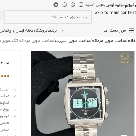
 گالری ساعت ایمان خوش آمدید
Skip to navigation
Skip to main content
انتخاب دسته بندی
مرور دسته ها
برندها
فروشگاه
مجله ایمان واچ
تماس ب
خانه
ساعت مچی مردانه
ساعت مچی اسپرت
ساعت مچی مردانه تگ هویر موناکو صفحه م
ساعت م
,000
اصالت 
مناسب
نمایش
نوع م
موتور 
جنس ق
جنس ش