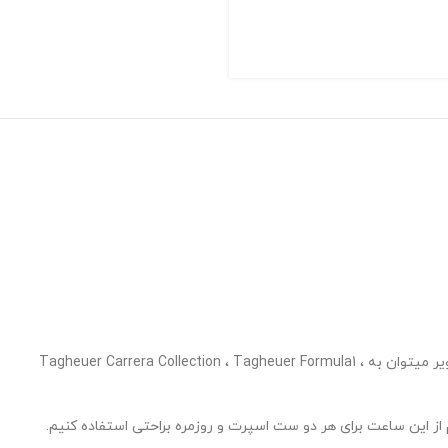
ساعت های تگ هویر جزو ساعت های سوپر لوکس دنیا تلقی میشود که نظر هر بیننده ای را به خود جلب خواهد کرد.از اصلی ترین زیر مجموعه های تگ هویر میتوان به Tagheuer Carrera Collection ، Tagheuer Formula1 ،
ز این ساعت برای هر دو ست اسپرت و روزمره براحتی استفاده کنیم.