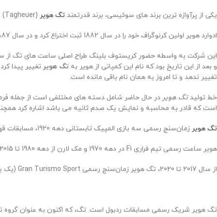
یکی از پرآوازه ترین برند های سوئیسی، برند قدرتمند
تگ هویر
(Tagheuer) میباشد. برندی که عمر آن بیش از یک قرن هست. این کمپانی در سال 1865 میلادی توسط یک جوان 20 ساله به نام ادوارد هویر تأسیس شد.
ادوارد هویر اولین کرنوگراف خود را در سال 1882 ثبت اختراع کرد و در سال 1887 یک “پینیون نوسانی” را که هنوز توسط ساعت‌سازان بزرگ کرنوگراف‌های مکانیکی استفاده می‌شود، به ثبت رساند.
و بعد از این تاریخ بود که نام این کمپانی از هویر به
تگ هویر
تغییر ندهد و تا امروز به همان نام باقی مانده است.
خط تولید
تگ هویر
در حال حاضر شامل دسته های مختلفی است از جمله فرمول 1, آکوا ریسر, لینک, کررا, موناکو و گرند کررا که از این میان می توان به کررا کالیب 360 اشاره کرد
است که قادر به محاسبه و نمایش یک صدم ثانیه می باشد اشاره کرد همچنین ساعت مو
تگ هویر
زمان‌سنج رسمی سه بازی المپیک تابستانی دهه 1920، مسابقات قهرمانی جهانی اسکی، مسابقات قهرمانی جهانی فرمول یک بوده است و یک ساعت مچی برای تیم مک‌لارن F1 ساخته است.
هویر ساعت رسمی تیم فراری F1 در دهه 1970 و مک لارن از دهه 1980 تا 2015 بود. تگ هویر نگهبان رسمی و حامی مالی لالیگا، بوندسلیگا، لیگ 1، سری آ، لیگ J1 و لیگ برتر فوتبال است.
از سال 2017 تا 2020، تگ هویر زمان‌سنج رسمی Gran Turismo Sport (یک بازی ویدیویی مسابقه‌ای که در پلی‌استیشن 4 منتشر شد) بود.
تگ هویر شریک رسمی مسابقات ردبول است. تگ، که اکنون به عنوان گروه 