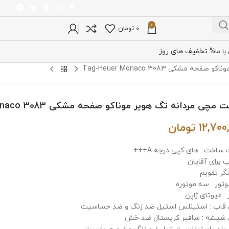
0
0
تومان
% تخفیف های روز
ا ما
شکی Tag-Heuer Monaco 3083
چی مردانه تگ هویر موناکو صفحه مشکی Tag-Heuer Monaco 3083
12,700
تومان
ساخت : های کپی درجه A+++
 برای آقایان
گر تقویم
وتور : سه موتوره
: میوتای ژاپن
اب : استینلس استیل ضد زنگ و ضد حساسیت
یشه : سافیر کریستال ضد خش