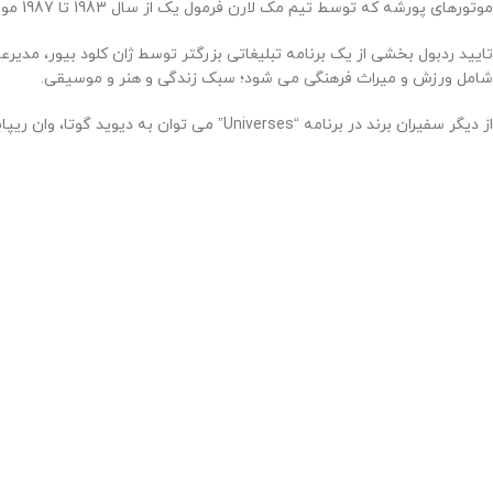
موتورهای پورشه که توسط تیم مک لارن فرمول یک از سال 1983 تا 1987 مورد استفاده قرار می‌گرفت، داد. گروه تگ همچنان به داشتن سهام در مک لارن ادامه داده است.
تایید ردبول بخشی از یک برنامه تبلیغاتی بزرگتر توسط ژان کلود بیور، مدیرعا
شامل ورزش و میراث فرهنگی می شود؛ سبک زندگی و هنر و موسیقی.
از دیگر سفیران برند در برنامه “Universes” می توان به دیوید گوتا، وان ریپابلیک، مارتین گاریکس، کارا دلوین، کریس همسورث منچستر یونایتد F.C. اشاره کرد.