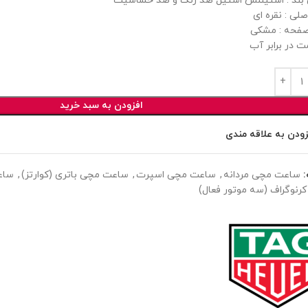
ند : استینلس استیل ضد زنگ و ضد حساسیت
لی : نقره ای
فحه : مشکی
ت در برابر آب
افزودن به سبد خرید
زودن به علاقه مندی
ساعت مچی مردانه
,
ساعت مچی اسپرت
,
ساعت مچی باتری (کوارتز)
,
ساع
رنوگراف (سه موتور فعال)