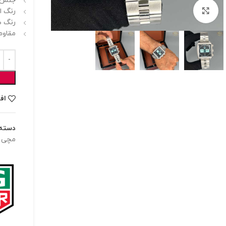
جنس ب
برای بزرگنمایی کلیک کنید
رنگ اص
رنگ ص
مقاوم
اف
دسته:
مچی ک