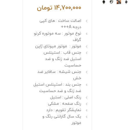
14,700,000
تومان
اصالت ساخت : های کپی
درجه A+++
نوع موتور : سه موتوره کرنو
گراف
موتور : موتور میوتای ژاپن
جنس قاب : استینلس
استیل ضد زنگ و ضد
حساسیت
جنس شیشه : سافایر ضد
خش
جنس بند : استینلس استیل
ضد زنگ و ضد حساسیت
رنگ اصلی : استیل
رنگ صفحه : مشکی
نمایشگر تقویم : دارد
یک سال گارانتی رنگ و
موتور