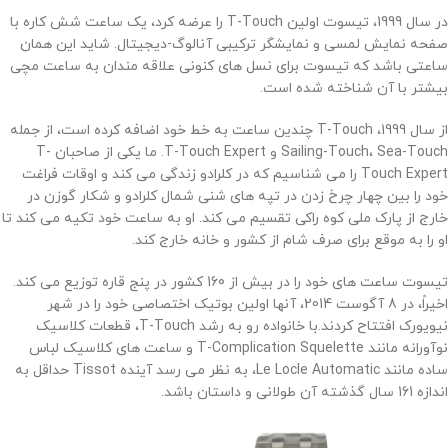
در سال 1999، تیسوت اولین T-Touch را عرضه کرد، یک ساعت شش کاره با
صفحه نمایش لمسی و نمایشگر ترکیبی آنالوگ-دیجیتال. شاید این همان
ساعتی باشد که تیسوت برای نسل های کنونی علاقه مندان به ساعت مچی
بیشتر با آن شناخته شده است.
از سال 1999، T-Touch چندین ساعت به خط خود اضافه کرده است، از جمله
Sailing-Touch، Sea-Touch و T-Touch Expert. ما یکی از صاحبان T-
Touch Expert را می شناسیم که در کلرادو زندگی می کند و اوقات فراغت
خود را بین چهار چرخ زدن در تپه های شنی شمال کلرادو و شکار گوزن در
خارج از پارک ملی کوه راکی ​​تقسیم می کند. او به ساعت خود تکیه می کند تا
او را به موقع برای صرف شام از کشور و خانه خارج کند.
تیسوت ساعت های خود را در بیش از 160 کشور در پنج قاره توزیع می کند.
اخیراً، در 8 آگوست 2014، آنها اولین بوتیک اختصاصی خود را در شهر
نیویورک افتتاح کردند.
با خانواده رو به رشد T-Touch، قطعات کلاسیک
نوآورانه مانند T-Complication Squelette و ساعت های کلاسیک لباس
ساده مانند Le Locle Automatic، به نظر می رسد آینده Tissot حداقل به
اندازه 161 سال گذشته آن طولانی و داستان باشد
.