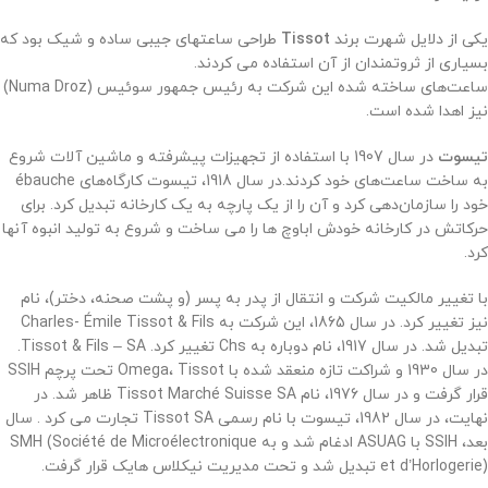
یکی از دلایل شهرت برند
Tissot
طراحی ساعتهای جیبی ساده و شیک بود که
بسیاری از ثروتمندان از آن استفاده می کردند.
ساعت‌های ساخته شده این شرکت به رئیس جمهور سوئیس (Numa Droz)
نیز اهدا شده است.
تیسوت
در سال 1907 با استفاده از تجهیزات پیشرفته و ماشین آلات شروع
به ساخت ساعت‌های خود کردند.
در سال 1918، تیسوت کارگاه‌های ébauche
خود را سازمان‌دهی کرد و آن را از یک پارچه به یک کارخانه تبدیل کرد. برای
حرکاتش در کارخانه خودش اباوچ ها را می ساخت و شروع به تولید انبوه آنها
کرد.
با تغییر مالکیت شرکت و انتقال از پدر به پسر (و پشت صحنه، دختر)، نام
نیز تغییر کرد. در سال 1865، این شرکت به Charles- Émile Tissot & Fils
تبدیل شد. در سال 1917، نام دوباره به Chs تغییر کرد. Tissot & Fils – SA.
در سال 1930 و شراکت تازه منعقد شده با Omega، Tissot تحت پرچم SSIH
قرار گرفت و در سال 1976، نام Tissot Marché Suisse SA ظاهر شد. در
نهایت، در سال 1982، تیسوت با نام رسمی Tissot SA تجارت می کرد .
سال
بعد، SSIH با ASUAG ادغام شد و به SMH (Société de Microélectronique
et d’Horlogerie) تبدیل شد و تحت مدیریت نیکلاس هایک قرار گرفت.