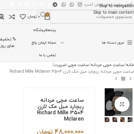
 گالری ساعت ایمان خوش آمدید
Skip to navigation
Skip to main content
0
0
تومان
تخاب دسته بندی
برندها
فروشگاه
% تخفیف
مرور دسته ها
مجله ایمان واچ
های روز
تماس با ما
خانه
ساعت مچی مردانه
ساعت مچی اسپرت
ساعت مچی مردانه ریچارد میل مک لارن 3504 Richard Mille Mclaren
ساعت مچی مردانه
برای بزرگنمایی کلیک کنید
ریچارد میل مک لارن
3504 Richard Mille
Mclaren
48,000,000
تومان