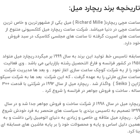
تاریخچه برند ریچارد میل:
ساعت مچی ریچارد( Richard Mille ) میل یکی از مشهورترین و خاص ترین
ساعت مچی در دنیا میباشد. شرکت ساعت ریچارد میل کلکسیونی متنوع از
ساعت های اسپرت گرفته تا ساعت های مجلسی کلاسیک در سبد فروش
خود دارد.
سابقه تاسیس خط تولید این برند به سال 1999 بر میگردد
.
ریچارد میل متولد
1951 در کشور فرانسه و فارغ التحصیل رشته بازاریابی می باشد . وی فعالیت
خود را از یه شرکت کوچک ساعت سازی اغاز نمود . و بعد ها مدیریت شرکت
ساعت سازی مارتی را به عهده گرفت ، که این شرکت بعد ها به شرکت سیکو
ژاپن ( Seiko ) واگذار شد . ریچارد میل از سال 1992 در شرکتی با قدمت 300
ساله ، ساخت و فروش جواهر در فرانسه را شروع کرد .
ریچارد میل در سال 1998 از شرکت ساخت و فروش جواهر جدا شد و در سال
1399 تصمیم به تاسیس برندی با سیاست های منحصر به فرد خودش شروع
کرد . ریچارد میل علاقه ی خاصی و زیادی به
دنیای اتومبیل رانی داشت و به
همین دلیل اساس و پایه و محصولات خود را بر پایه ماشین های مسابقه ای
بنا کرد.