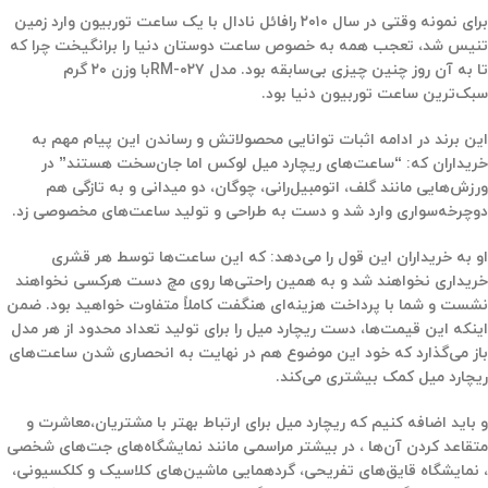
برای نمونه وقتی در سال ۲۰۱۰ رافائل نادال با یک ساعت توربیون وارد زمین
تنیس شد، تعجب همه به خصوص ساعت دوستان دنیا را برانگیخت چرا که
تا به آن روز چنین چیزی بی‌سابقه بود. مدل RM-۰۲۷با وزن ۲۰ گرم
سبک‌ترین ساعت توربیون دنیا بود.
این برند در ادامه اثبات توانایی محصولاتش و رساندن این پیام مهم به
خریداران که: “ساعت‌های ریچارد میل لوکس اما جان‌سخت هستند”
در
ورزش‌هایی مانند گلف، اتومبیل‌رانی، چوگان، دو میدانی و به تازگی هم
دوچرخه‌سواری وارد شد و دست به طراحی و تولید ساعت‌های مخصوصی زد.
او به خریداران این قول را می‌دهد: که این ساعت‌ها توسط هر قشری
خریداری نخواهند شد و به همین راحتی‌ها روی مچ دست هرکسی نخواهند
نشست و شما با پرداخت هزینه‌ای هنگفت کاملاً متفاوت خواهید بود. ضمن
اینکه این قیمت‌ها، دست ریچارد میل را برای تولید تعداد محدود از هر مدل
باز می‌گذارد که خود این موضوع هم در نهایت به انحصاری شدن ساعت‌های
ریچارد میل کمک بیشتری می‌کند.
و باید اضافه کنیم که ریچارد میل برای ارتباط بهتر با مشتریان،معاشرت و
متقاعد کردن آن‌ها ، در بیشتر مراسمی مانند نمایشگاه‌های جت‌های شخصی
، نمایشگاه قایق‌های تفریحی، گردهمایی ماشین‌های کلاسیک و کلکسیونی،