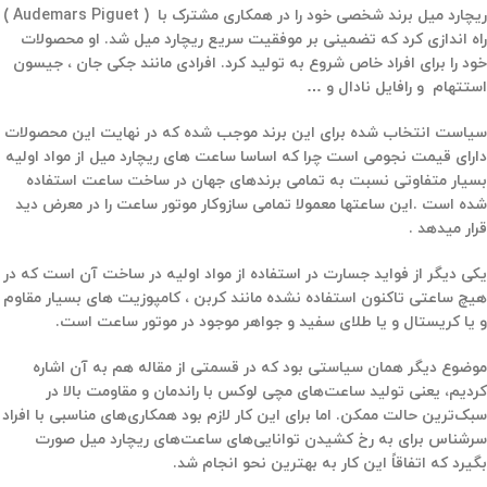
ریچارد میل برند شخصی خود را در همکاری مشترک با ( Audemars Piguet )
راه اندازی کرد که
تضمینی بر موفقیت سریع ریچارد میل شد.
او محصولات
خود را برای افراد خاص شروع به تولید کرد.
افرادی مانند جکی جان ، جیسون
استتهام و رافایل نادال و …
سیاست انتخاب شده برای این برند موجب شده که در نهایت این محصولات
دارای قیمت نجومی است چرا که اساسا ساعت های ریچارد میل از مواد اولیه
بسیار متفاوتی نسبت به تمامی برندهای جهان در ساخت ساعت استفاده
شده است .این ساعتها معمولا تمامی سازوکار موتور ساعت را در معرض دید
قرار میدهد .
یکی دیگر از فواید جسارت در استفاده از مواد اولیه در ساخت آن است که در
هیچ ساعتی تاکنون استفاده نشده مانند کربن ، کامپوزیت های بسیار مقاوم
و یا کریستال و یا طلای سفید و جواهر موجود در موتور ساعت است.
موضوع دیگر همان سیاستی بود که در قسمتی از مقاله هم به آن اشاره
کردیم، یعنی تولید ساعت‌های مچی لوکس با راندمان و مقاومت بالا در
سبک‌ترین حالت ممکن. اما برای این کار لازم بود همکاری‌های مناسبی با افراد
سرشناس برای به رخ کشیدن توانایی‌های ساعت‌های ریچارد میل صورت
بگیرد که اتفاقاً این کار به بهترین نحو انجام شد.