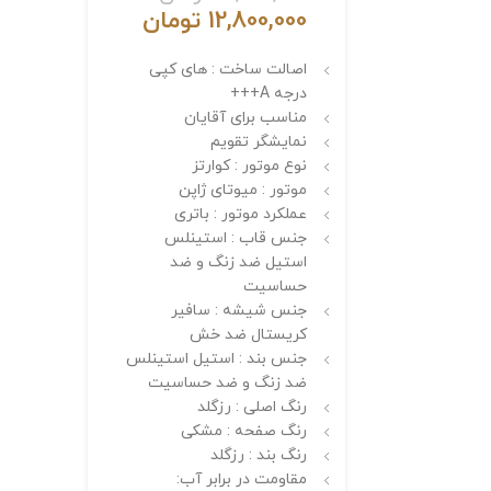
12,800,000
تومان
اصالت ساخت : های کپی
درجه A+++
مناسب برای آقایان
نمایشگر تقویم
نوع موتور : کوارتز
موتور : میوتای ژاپن
عملکرد موتور : باتری
جنس قاب : استینلس
استیل ضد زنگ و ضد
حساسیت
جنس شیشه : سافیر
کریستال ضد خش
جنس بند : استیل استینلس
ضد زنگ و ضد حساسیت
رنگ اصلی : رزگلد
رنگ صفحه : مشکی
رنگ بند : رزگلد
مقاومت در برابر آب: