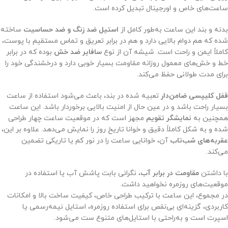
ساعت‌های خاص و اورجینال تبدیل کرده است.
بدنه و بند این ساعت به‌طور کامل از
استیل ضد زنگ و ضد حساسیت
ساخته
شده که هم دوام بالایی دارد و هم در برابر تعریق و تماس مستقیم با پوست،
کاملاً ایمن و راحت است. شیشه آن از نوع
سافایر ضد خش
بوده که در برابر
خط و خش‌های معمول روزانه مقاومت بسیار خوبی دارد و درخشندگی خود را
برای مدت طولانی حفظ می‌کند.
قفل کلیپسی ضامن‌دار
تعبیه شده در بند، باعث می‌شود استفاده از ساعت
بسیار راحت باشد و در عین حال از امنیت بالایی برخوردار باشد. این ساعت
همچنین به
نمایشگر تقویم
مجهز است که در موقعیت ساعت چهار طراحی
شده و به شکل کاملاً دقیق و خوانا تاریخ روز را نمایش می‌دهد. علاوه بر این،
عقربه‌های شب‌تاب
آن، خوانایی ساعت را در نور کم یا تاریکی تضمین
می‌کند.
با داشتن
مقاومت در برابر آب
، نگرانی بابت پاشش آب یا استفاده در
موقعیت‌های روزمره نخواهید داشت.
در مجموع، این ساعت با ترکیب طراحی خاص، کیفیت ساخت بالا و امکانات
کاربردی، گزینه‌ای بی‌نقص برای استفاده روزمره، استایل نیمه‌رسمی یا
اسپرت است و به‌راحتی با استایل‌های متنوع ست می‌شود.