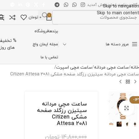
 گالری ساعت ایمان خوش آمدید
Skip to navigation
Skip to main content
0
0
تومان
تخاب دسته بندی
برندها
فروشگاه
% تخفیف
مرور دسته ها
مجله ایمان واچ
های روز
تماس با ما
خانه
ساعت مچی مردانه
ساعت مچی اسپرت
ساعت مچی مردانه سیتیزن رزگلد صفحه مشکی Citizen Attesa 2081
-1
ساعت مچی مردانه
برای بزرگنمایی کلیک کنید
سیتیزن رزگلد صفحه
مشکی Citizen
Attesa 2081
14,800,000
تومان