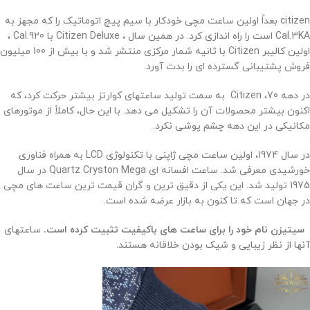
citizen بعداً اولین ساعت مچی خودکار با سیم پیچ اتوماتیک را که مجهز به
Cal.3KA است را راه اندازی کرد. در همین سال ، Citizen Deluxe با Cal.920 ،
اولین کالیبر Citizen با ثانیه شمار مرکزی منتشر شد و با بیش از 100 میلیون
فروش پشتیبانی گسترده ای را بدت آورد.
در دهه 70، Citizen به سمت تولید ساعتهای کوارتز بیشتر حرکت کرد، که
اکنون بیشتر محصولات آن را تشکیل می دهد. با این حال، کاملاً از موتورهای
مکانیکی در این دهه چشم پوشی نکرد.
در سال 1974، اولین ساعت مچی ژاپنی با تکنولوژی LCD به همراه فناوری
خورشیدی معرفی شد. ساعت افسانه ای Quartz Cryston Mega در سال
1975 تولید شد. این یکی از دقیق ترین و گران قیمت ترین ساعت های مچی
در جهان است که تا کنون به بازار عرضه شده است.
سیتیزن نام خود را برای ساعت های باکیفیت تثبیت کرده است.
ساعتهای
آنها از نظر زیبایی و شیک بودن خلاقانه هستند.