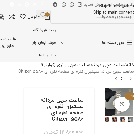
 گالری ساعت ایمان خوش آمدید
Skip to navigation
Skip to main content
0
0
تومان
تخاب دسته بندی
برندها
فروشگاه
% تخفیف
مرور دسته ها
مجله ایمان واچ
های روز
تماس با ما
خانه
ساعت مچی مردانه
ساعت مچی باتری (کوارتز)
ساعت مچی مردانه سیتیزن نقره ای صفحه نقره ای Citizen 5580
-9
ساعت مچی مردانه
برای بزرگنمایی کلیک کنید
سیتیزن نقره ای
صفحه نقره ای
Citizen 5580
12,800,000
تومان