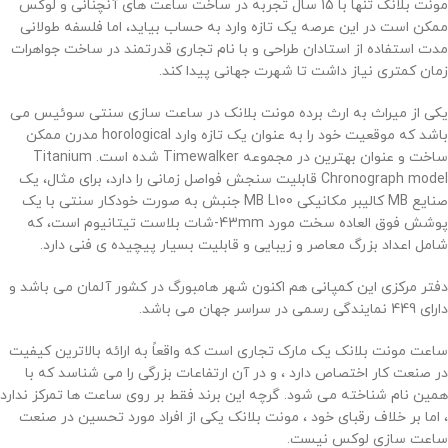
مونت بلانک تنها با 15 سال تجربه در ساخت ساعت های آنچنانی و لوکس
ممکن است در این عرصه یک تازه وارد به حساب بیاید، اما فلسفه طولانی
مدت استفاده از استادان طراحی و با نام تجاری قدرتمند در ساخت جواهرات
زمان کمتری نیاز داشت تا شهرت جهانی پیدا کند.
یکی از میراث به ارث برده مونت بلانک در ساعت سازی سنتی سوئیس می
باشد که موقعیت خود را به عنوان یک تازه وارد horological مدرن ممکن
ساخت و عنوان بهترین در مجموعه Timewalker شده است. Titanium
Chronograph model قابلیت سنجش فواصل زمانی را دارد، برای مثال، یک
صنایع MB کالیبر مکانیکی MB L100 جنبش به صورت خودکار سنتی با یک
پوشش فوق العاده سخت مورد 43mm-شات بلاست تیتانیوم است، که
شامل اعداد بزرگ معاصر و زیبایی و قابلیت بسیار پیچیده ی فنی دارد.
دفتر مرکزی این کمپانی هم اکنون شهر هامبورگ در کشور آلمان می باشد و
دارای 449 نمایندگی رسمی در سراسر جهان می باشد.
ساعت مونت بلانک یک مارک تجاری است که واقعاً به ارائه بالاترین کیفیت
در صنعت کار اختصاص دارد ، و در آن ارتفاعات بزرگی را می شناسد که با
همین نام شناخته می شود. گرچه این برند فقط بر روی ساعت ها تمرکز ندارد
، اما بر خلاف رقبای خود ، مونت بلانک یکی از افراد مورد تحسین در صنعت
ساعت سازی لوکس نیست.