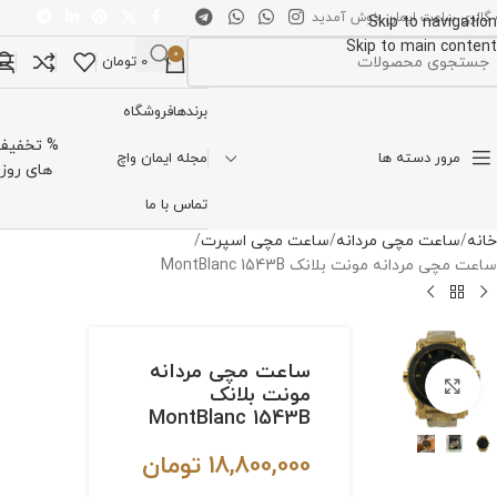
 گالری ساعت ایمان خوش آمدید
Skip to navigation
Skip to main content
0
0
تومان
تخاب دسته بندی
برندها
فروشگاه
% تخفیف
مرور دسته ها
مجله ایمان واچ
های روز
تماس با ما
خانه
ساعت مچی مردانه
ساعت مچی اسپرت
ساعت مچی مردانه مونت بلانک MontBlanc 1543B
ساعت مچی مردانه
برای بزرگنمایی کلیک کنید
مونت بلانک
MontBlanc 1543B
18,800,000
تومان