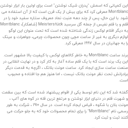
این کمپانی که اسمش “پدران شیک نوشتن” است برای اولین بار ابزار نوشتن
Montblanc معرفی کرد که برای بیش از یک قرن است که از آن استفاده می
شود. با این حال، پس از چند دهه منبت نماد معروف ستاره سفید خود را در
قلم و با قلم نفیس از جمله گل سرسبد Meisterstück (شاهکار)، Montblanc
به دیگر اقلام لوکس زندگی شناخته شده است که تحت عنوان این لوگو
لوازم دیگری به غیر از ساعت مچی چون محصولات چرمی، جواهرات و عینک
را به جهانیان در سال 1997 معرفی کرد.
برند ساعت Montblanc به خاطر کالاهای لوکس با کیفیت بالا مشهور است.
این یک برند است که با یک قلم ساده آغاز به کار کرد و در نهایت انقلابی در
صنعت ساعت سازی ایجاد کرد. ساعت مونت بلانک ، اگرچه به قدمت دیگر
برادرانش تحت نظر مونت بلانک نیست ، اما هنوز هم جا افتاده و محبوب
است.
گفته شد که این نام توسط یکی از اقوام پیشنهاد شده است که بین عظمت
و شهرت قلم در دنیای ابزار نوشتن و مرتفع ترین قله در کوه های آلپ ،
مونت بلان با شکوه ، قیاس ایجاد کرده است. در سال 1910 ، شرکت به طور
رسمی نام “Montblanc” را برای تمام محصولات خود که به جلو حرکت می
کنند ثبت و ثبت کرد.