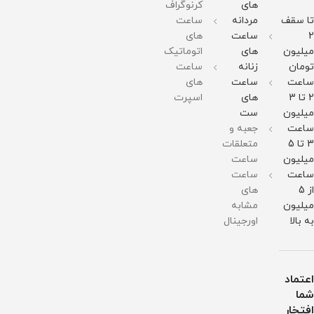
های
کرنوگراف
قطر
قطر
برابر
قطر
تقویم
صفحه
صفحه
آب
صفحه
: دارد
تا سقف
مردانه
ساعت
:
:
:
ست
51میلی
51میلی
51میلی
زنانه
2
ساعت
های
متر
متر
متر
مردانه
میلیون
های
اتوماتیک
وزن :
وزن :
وزن :
موجود
211
211
211
میباشد
تومان
زنانه
ساعت
گرم
گرم
گرم
ساعت
ساعت
های
مقاومت
مقاومت
مقاومت
در
در
در
2 تا 3
های
اسپرت
برابر
برابر
برابر
میلیون
ست
آب
آب
آب
ساعت
جعبه و
3 تا 5
متعلقات
میلیون
ساعت
ساعت
ساعت
از 5
های
میلیون
مشابه
به بالا
اورجینال
اعتماد
شما
افتخار