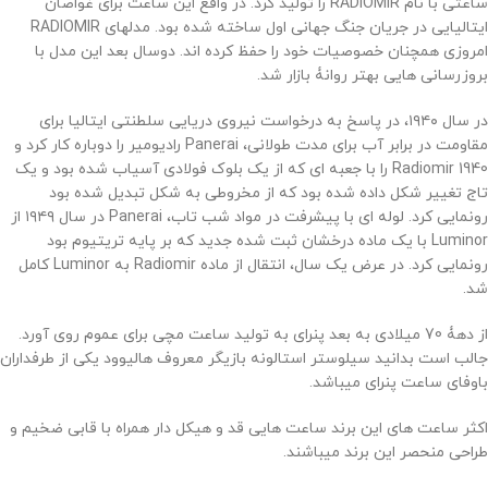
ساعتی با نام RADIOMIR را تولید کرد. در واقع این ساعت برای غواصان
ایتالیایی در جریان جنگ جهانی اول ساخته شده بود. مدلهای RADIOMIR
امروزی همچنان خصوصیات خود را حفظ کرده اند. دوسال بعد این مدل با
بروزرسانی هایی بهتر روانۀ بازار شد.
در سال ۱۹۴۰، در پاسخ به درخواست نیروی دریایی سلطنتی ایتالیا برای
مقاومت در برابر آب برای مدت طولانی، Panerai رادیومیر را دوباره کار کرد و
Radiomir 1940 را با جعبه ای که از یک بلوک فولادی آسیاب شده بود و یک
تاج تغییر شکل داده شده بود که از مخروطی به شکل تبدیل شده بود
رونمایی کرد. لوله ای با پیشرفت در مواد شب تاب، Panerai در سال ۱۹۴۹ از
Luminor با یک ماده درخشان ثبت شده جدید که بر پایه تریتیوم بود
رونمایی کرد. در عرض یک سال، انتقال از ماده Radiomir به Luminor کامل
شد.
از دهۀ 70 میلادی به بعد پنرای به تولید ساعت مچی برای عموم روی آورد.
جالب است بدانید سیلوستر استالونه بازیگر معروف هالیوود یکی از طرفداران
باوفای ساعت پنرای میباشد.
اکثر ساعت های این برند ساعت هایی قد و هیکل دار همراه با قابی ضخیم و
طراحی منحصر این برند میباشند.