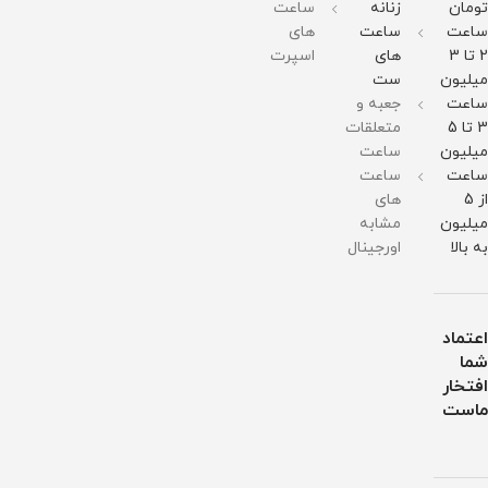
211
211
تومان
زنانه
ساعت
گرم
گرم
ساعت
ساعت
های
مقاومت
مقاومت
در
در
2 تا 3
های
اسپرت
برابر
برابر
میلیون
ست
آب
آب
ساعت
جعبه و
3 تا 5
متعلقات
میلیون
ساعت
ساعت
ساعت
از 5
های
میلیون
مشابه
به بالا
اورجینال
اعتماد
شما
افتخار
ماست