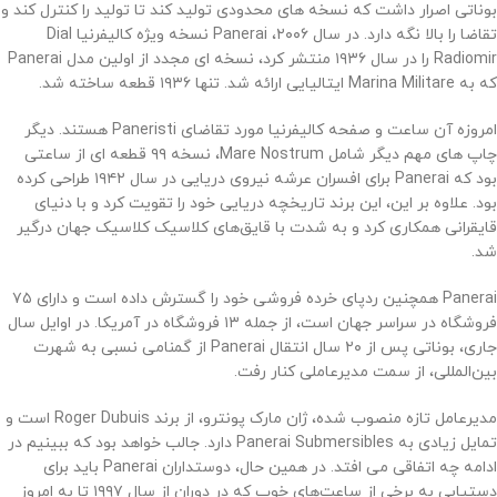
بوناتی اصرار داشت که نسخه های محدودی تولید کند تا تولید را کنترل کند و
تقاضا را بالا نگه دارد. در سال ۲۰۰۶، Panerai نسخه ویژه کالیفرنیا Dial
Radiomir را در سال ۱۹۳۶ منتشر کرد، نسخه ای مجدد از اولین مدل Panerai
که به Marina Militare ایتالیایی ارائه شد. تنها ۱۹۳۶ قطعه ساخته شد.
امروزه آن ساعت و صفحه کالیفرنیا مورد تقاضای Paneristi هستند. دیگر
چاپ های مهم دیگر شامل Mare Nostrum، نسخه ۹۹ قطعه ای از ساعتی
بود که Panerai برای افسران عرشه نیروی دریایی در سال ۱۹۴۲ طراحی کرده
بود. علاوه بر این، این برند تاریخچه دریایی خود را تقویت کرد و با دنیای
قایقرانی همکاری کرد و به شدت با قایق‌های کلاسیک کلاسیک جهان درگیر
شد.
Panera
i همچنین ردپای خرده فروشی خود را گسترش داده است و دارای ۷۵
فروشگاه در سراسر جهان است، از جمله ۱۳ فروشگاه در آمریکا. در اوایل سال
جاری، بوناتی پس از ۲۰ سال انتقال Panerai از گمنامی نسبی به شهرت
بین‌المللی، از سمت مدیرعاملی کنار رفت.
مدیرعامل تازه منصوب شده، ژان مارک پونترو، از برند Roger Dubuis است و
تمایل زیادی به Panerai Submersibles دارد. جالب خواهد بود که ببینیم در
ادامه چه اتفاقی می افتد. در همین حال، دوستداران Panerai باید برای
دستیابی به برخی از ساعت‌های خوب که در دوران از سال ۱۹۹۷ تا به امروز