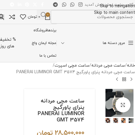
 گالری ساعت ایمان خوش آمدید
Skip to navigation
Skip to main content
0
0
تومان
تخاب دسته بندی
برندها
فروشگاه
% تخفیف
مرور دسته ها
مجله ایمان واچ
های روز
تماس با ما
خانه
ساعت مچی مردانه
ساعت مچی اسپرت
ساعت مچی مردانه پنرای پاورگیج PANERAI LUMINOR GMT 3574
ساعت مچی مردانه
برای بزرگنمایی کلیک کنید
پنرای پاورگیج
PANERAI LUMINOR
GMT 3574
28,500,000
تومان