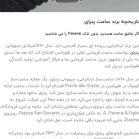
تاریخچه برند ساعت پنرای:
اگر عاشق ساعت هستید، بدون شک Panerai را می شناسید
این برند ایتالیایی رزومه ای بسیار قدیمی دارد. سال 1860میلادی جیووانی
پنرای
توانست ساعت فروشی نقلی در فلورانس افتتاح کند که بعد ها تبدیل
به یکی از مشهور ترین ساعت فروشی ها و مراکز آموزشی تولید کنندگی
فلورانس تبدیل شد.
در سال ۱۸۶۰، ساعت‌ساز ایتالیایی، جیووانی پنرای، یک مغازه ساعت‌ساز
کوچک در فلورانس در Ponte alle Grazie افتتاح کرد تا خدمات ساعت ارائه
دهد و به عنوان یک مدرسه ساعت‌سازی عمل کند. پنرای سالها مغازه و
مدرسه کوچک خود را اداره می کرد، اما در دهه ۱۹۰۰ این شرکت شروع به
ساخت ساعت برای نیروی دریایی سلطنتی ایتالیا کرد. علاوه بر این، فروشگاه،
G. Panerai & Figlio، به مکان مرکزی‌تری در Piazza San Giovanni، روبروی
Duomo، جایی که امروزه باقی مانده است، نقل مکان کرد.
نخستین قدم های پنرای برای پیشرفت در سال 1936 میلادی بود زمانیکه