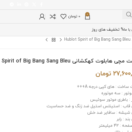
0
0
تومان
% تخفیف های روز
ا ما
H
 هابلوت کهکشانی Hublot Spirit of Big Bang Sang Bleu
27,600
تومان
ساخت : های کپی درجه A+++
وتور : سه موتوره
 : باطری موتور سوئیس
اب : استینلس استیل ضد زنگ و ضد حساسیت
شیشه : سافایر ضد خش
د : رابر
: 42 میلیمتر