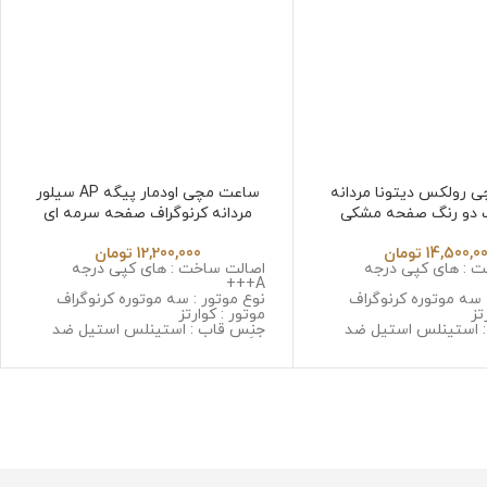
 رولکس دیتونا مردانه
ساعت مچی اودمار پیگه AP سیلور
ف دو رنگ صفحه مشکی
مردانه کرنوگراف صفحه سرمه ای
Audmars pigute 32658
ROLEX Daytona 2
14,500,0
تومان
12,200,000
تومان
 : های کپی درجه
اصالت ساخت : های کپی درجه
A+++
 سه موتوره کرنوگراف
نوع موتور : سه موتوره کرنوگراف
تز
موتور : کوارتز
 استینلس استیل ضد
جنس قاب : استینلس استیل ضد
حساسیت
زنگ و ضد حساسیت
 مینرال گلس با
جنس شیشه : سافایر ضد خش
جنس بند : استینلس استیل ضد زنگ
 استینلس استیل ضد زنگ
و ضد حساسیت
سیت
قطر صفحه : 43 میلی گرم
گرم
وزن : 165 گرم
مقاومت در برابر آب
رابر آب