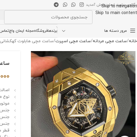
 گالری ساعت ایمان خوش آمدید
Skip to navigation
Skip to main content
انتخاب دسته بندی
مرور دسته ها
برندها
فروشگاه
مجله ایمان واچ
تماس ب
خانه
ساعت مچی مردانه
ساعت مچی اسپرت
ساعت مچی هابلوت کهکشانی ublot Spirit of Big Bang Sang Bleu
ساعت مچی
,000
اصالت 
نوع م
موتور
جنس ق
جنس 
جنس بن
قطر صفحه 