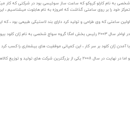
تمرکز خود را بر روی ساعتی گذاشت که امروزه به نام هابلوت میشناسیم ، این
اولین ساعتی که وی طراحی و تولید کرد دارای بند لاستیکی طبیعی بود ، که این ساعت در اوایل عرضه 
در اواخر سال 2003 رئیس بخش امگا گروه سواچ شخصی به نام ژان کلود بیور با کروکو ملاقات کرده و عنوان مدیرعامل را در سال 2004 از آن خود کرده و جزو هیئت مدیره و سهامدار ساعت های هابلوت نیز بوده است .
با آمدن ژان کلود بر سر کار ، این کمپانی موفقیت های بیشماری را کسب کرد .
و اما در نهایت در سال 2008 یکی از بزرگترین شرکت های تولید و توزیع کالاهای لوکس به نام ال و ام هاش ، کمپانی هابلوت را از کروکو خریداری کردند .