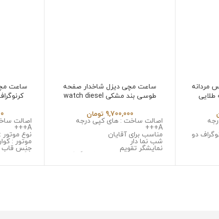
س مردانه
ساعت مچی دیزل شاخدار صفحه
ساعت مچی
 طلایی
طوسی بند مشکی watch diesel
کرنوگرا
55953
I
9,700,000
تومان
00
رجه
اصالت ساخت : های کپی درجه
اصالت ساخت
A+++
A+++
وگراف دو
مناسب برای آقایان
نوع موتور :
شب نما دار
موتور : کوار
نمایشگر تقویم
جنس قاب :
یل ضد
نوع موتور : سه موتوره کرنوگراف
زنگ و ضد 
موتور : میوتا ژاپن
جنس شیشه :
 خش
جنس قاب : استینلس استیل ضد
کیفیت
ل ضد زنگ
زنگ و ضد حساسیت
جنس بند :
جنس شیشه : صافیر کریستال ضد
و ضد حسا
خش
قطر صفحه : 42 میلی 
جنس بند : استینلس استیل ضد زنگ
وزن : 150 گرم
و ضد حساسیت
مقاومت در ب
قطر صفحه : 51میلی متر
وزن : 211 گرم