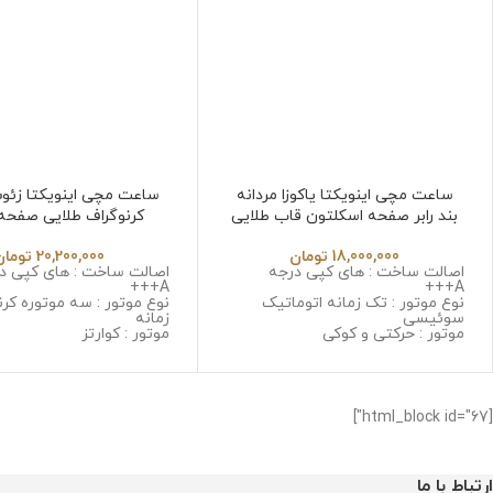
ساعت مچی اینویکتا یاکوزا مردانه
ساعت مچی اینویکتا زئو
بند رابر صفحه اسکلتون قاب طلایی
کرنوگراف طلایی صفحه
nvicta Zeus 6532
Invicta Yakuza 6532 in
18,000,000
تومان
20,200,000
تومان
اصالت ساخت : های کپی درجه
اصالت ساخت : های کپی د
A+++
A+++
نوع موتور : تک زمانه اتوماتیک
نوع موتور : سه موتوره کرن
سوئیسی
زمانه
موتور : حرکتی و کوکی
موتور : کوارتز
جنس قاب : استینلس استیل ضد
جنس قاب : استینلس است
زنگ و ضد حساسیت
زنگ و ضد حساسیت
جنس شیشه : مینرال گلس با
جنس شیشه : سافایر ضد
کیفیت
جنس بند : استینلس استی
جنس بند : رابر
و ضد حساسیت
[html_block id="67"]
قطر صفحه : 45 میلی گرم
قطر صفحه : 53 میلی گرم
وزن : 128 گرم
وزن : 378 گرم
مقاومت در برابر آب
مقاومت در برابر آب
ارتباط با ما