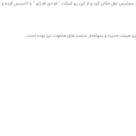
زی شرکت خود آنجارو ترک کرد و همچنین به ژنو سوئیس نقل مکان کرد و از این رو شرکت ” ام دی ام ژنو ” را تاسیس کرده و