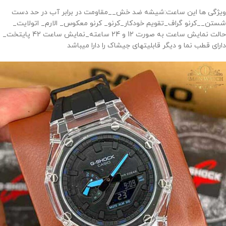
ویژگی ها این ساعت:شیشه ضد خش__مقاومت در برابر آب در حد دست
شستن__کرنو گراف_تقویم خودکار_کرنو_ کرنو معکوس_ الارم_ اتولایت_
حالت نمایش ساعت به صورت 12 و 24 ساعته_نمایش ساعت 42 پایتخت_
دارای قطب نما و دیگر قابلیتهای جیشاک را دارا میباشد