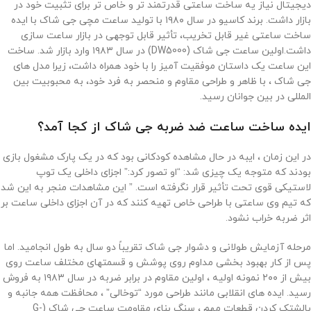
دیجیتال نیاز یه ساخت ساعتی قدرتمند تر و خاص تر برای تثبیت خود در
بازار داشت. برند کاسیو در سال ۱۹۸۰ با تولید ساعت مچی جی شاک با ایده
ساخت ساعتی غیر قابل تخریب، تأثیر قابل توجهی در بازار ساعت سازی
داشت.اولین ساعت جی شاک (DW5000) در سال ۱۹۸۳ وارد بازار شد. ساخت
این ساعت یک داستان موفقیت آمیز را با خود همراه داشت، زیرا مدل های
جی شاک ، با ظاهر و طراحی مقاوم و منحصر به فرد خود، به محبوبیت بین
المللی در بین جوانان رسید.
ایده ساخت ساعت ضد ضربه جی شاک از کجا آمد؟
در این زمان ، ایبه در حال مشاهده کودکانی بود که در یک پارک مشغول بازی
بودند که متوجه یک چیزی شد: “او تصور کرد:” اجزای داخلی یک توپ
لاستیکی قوی تحت تأثیر قرار نگرفته است. ” این مشاهدات منجر به این شد
که تیم وی ساعتی با طراحی خاص تهیه کنند که در آن اجزای داخلی ساعت بر
اثر ضربه خراب نشود.
مرحله آزمایش طولانی و دشوار جی شاک تقریباً دو سال به طول انجامید. اما
پس از کار بهبود بخشی مداوم روی پوشش و قسمتهای مختلف ساعت روی
بیش از ۲۰۰ نمونه اولیه ، اولین مقاوم در برابر ضربه در سال ۱۹۸۳ به فروش
رسید. ایده های انقلابی مانند طراحی مورد “توخالی” ، محافظت همه جانبه و
بالشتک کردن قطعات مهم ، سنگ بنای مقاومت ساعت جی شاک (G-