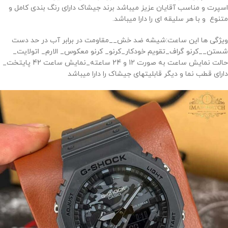
اسپرت و مناسب آقایان عزیز میباشد برند جیشاک دارای رنگ بندی کامل و
متنوع و با هر سلیقه ای را دارا میباشد.
ویژگی ها این ساعت:شیشه ضد خش__مقاومت در برابر آب در حد دست
شستن__کرنو گراف_تقویم خودکار_کرنو_ کرنو معکوس_ الارم_ اتولایت_
حالت نمایش ساعت به صورت 12 و 24 ساعته_نمایش ساعت 42 پایتخت_
دارای قطب نما و دیگر قابلیتهای جیشاک را دارا میباشد