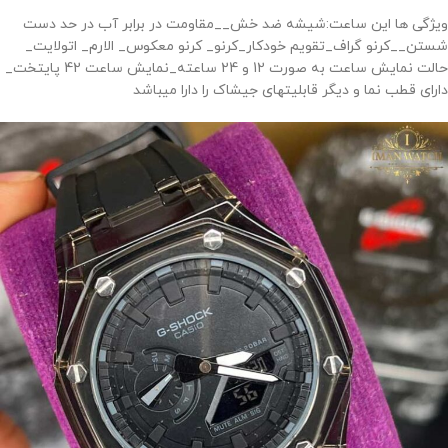
ویژگی ها این ساعت:شیشه ضد خش__مقاومت در برابر آب در حد دست
شستن__کرنو گراف_تقویم خودکار_کرنو_ کرنو معکوس_ الارم_ اتولایت_
حالت نمایش ساعت به صورت 12 و 24 ساعته_نمایش ساعت 42 پایتخت_
دارای قطب نما و دیگر قابلیتهای جیشاک را دارا میباشد