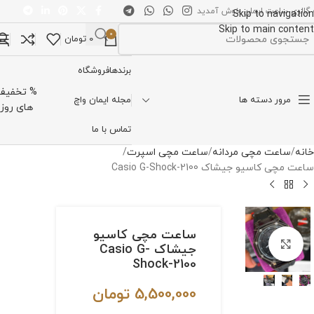
 گالری ساعت ایمان خوش آمدید
Skip to navigation
Skip to main content
0
0
تومان
تخاب دسته بندی
برندها
فروشگاه
% تخفیف
مرور دسته ها
مجله ایمان واچ
های روز
تماس با ما
خانه
ساعت مچی مردانه
ساعت مچی اسپرت
ساعت مچی کاسیو جیشاک Casio G-Shock-2100
ساعت مچی کاسیو
برای بزرگنمایی کلیک کنید
جیشاک Casio G-
Shock-2100
5,500,000
تومان