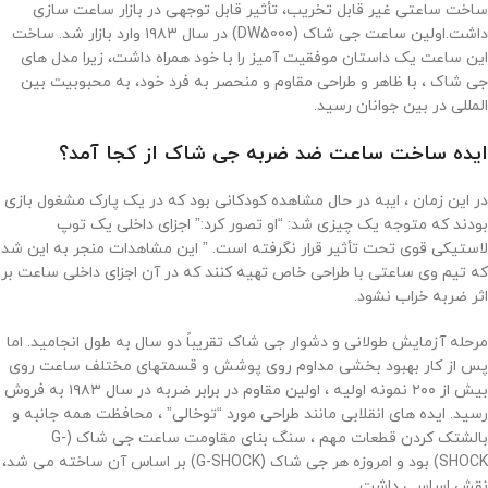
ساخت ساعتی غیر قابل تخریب، تأثیر قابل توجهی در بازار ساعت سازی
داشت.اولین ساعت جی شاک (DW5000) در سال ۱۹۸۳ وارد بازار شد. ساخت
این ساعت یک داستان موفقیت آمیز را با خود همراه داشت، زیرا مدل های
جی شاک ، با ظاهر و طراحی مقاوم و منحصر به فرد خود، به محبوبیت بین
المللی در بین جوانان رسید.
ایده ساخت ساعت ضد ضربه جی شاک از کجا آمد؟
در این زمان ، ایبه در حال مشاهده کودکانی بود که در یک پارک مشغول بازی
بودند که متوجه یک چیزی شد: “او تصور کرد:” اجزای داخلی یک توپ
لاستیکی قوی تحت تأثیر قرار نگرفته است. ” این مشاهدات منجر به این شد
که تیم وی ساعتی با طراحی خاص تهیه کنند که در آن اجزای داخلی ساعت بر
اثر ضربه خراب نشود.
مرحله آزمایش طولانی و دشوار جی شاک تقریباً دو سال به طول انجامید. اما
پس از کار بهبود بخشی مداوم روی پوشش و قسمتهای مختلف ساعت روی
بیش از ۲۰۰ نمونه اولیه ، اولین مقاوم در برابر ضربه در سال ۱۹۸۳ به فروش
رسید. ایده های انقلابی مانند طراحی مورد “توخالی” ، محافظت همه جانبه و
بالشتک کردن قطعات مهم ، سنگ بنای مقاومت ساعت جی شاک (G-
SHOCK) بود و امروزه هر جی شاک (G-SHOCK) بر اساس آن ساخته می شد،
نقش اساسی داشت.