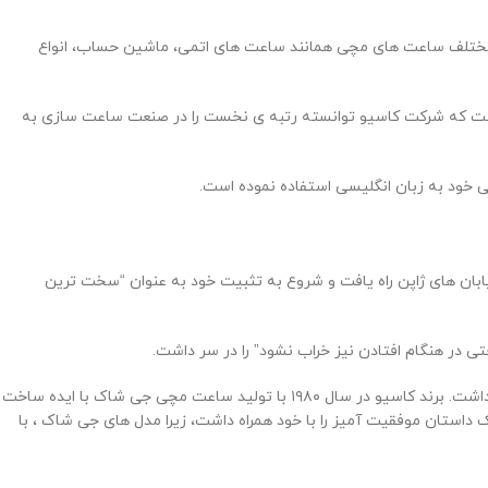
اع مختلف ساعت های مچی همانند ساعت های اتمی، ماشین حساب، انواع
است که شرکت کاسیو توانسته رتبه ی نخست را در صنعت ساعت سازی به
ترادف با سختی است.در سال ۱۹۸۳ اولین ساعت از برند جی شاک G-SHOCK نمادین به خیابان های ژاپن راه یافت و شروع به تثبیت خود به عنوان “سخت ترین
 در هنگام افتادن نیز خراب نشود” را در سر داشت.
کاسیو پس از ایجاد هیاهویی در سال ۱۹۷۴ با ساخت اولین ساعتهای مچی دیجیتال نیاز یه ساخت ساعتی قدرتمند تر و خاص تر برای تثبیت خود در بازار داشت. برند کاسیو در سال ۱۹۸۰ با تولید ساعت مچی جی شاک با ایده ساخت
ولین ساعت جی شاک (DW5000) در سال ۱۹۸۳ وارد بازار شد. ساخت این ساعت یک داستان موفقیت آمیز را با خود همراه داشت، زیرا مدل های جی شاک ، با