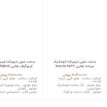
ساعت مچی اینویکتا اتوماتیک
ساعت مچی اینویکتا هیبری
مردانه طلایی Invicta 6532
کرنوگراف طلایی
6532
20,400,000
تومان
21,200,000
تومان
اصالت ساخت : های کپی درجه
اصالت ساخت : های کپی د
A+++
A+++
نوع موتور : تک زمانه اتوماتیک
نوع موتور : سه موتوره کرن
سوئیسی
موتور : کوارتز
موتور : حرکت دست و کوک
جنس قاب : استینلس است
جنس قاب : استینلس استیل ضد
زنگ و ضد حساسیت
زنگ و ضد حساسیت
جنس شیشه : سافایر ضد
جنس شیشه : مینرال گلس با
جنس بند : استینلس استی
کیفیت
و ضد حساسیت