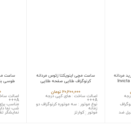
د مردانه
ساعت مچی اینویکتا زئوس مردانه
ساعت مچ
 Invicta Hybrid
کرنوگراف طلایی صفحه طلایی
طوسی بند مشکی
Invicta Zeus 6532
20,200,000
تومان
0
رجه
اصالت ساخت : های کپی درجه
اصالت ساخت
A+++
A+++
وگراف
نوع موتور : سه موتوره کرنوگراف دو
مناسب برای
زمانه
شب نما دار
یل ضد
موتور : کوارتز
نمایشگر تق
جنس قاب : استینلس استیل ضد
نوع موتور :
 خش
زنگ و ضد حساسیت
موتور : میوت
ل ضد زنگ
جنس شیشه : سافایر ضد خش
جنس قاب :
جنس بند : استینلس استیل ضد زنگ
زنگ و ضد 