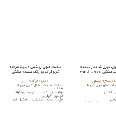
ی دیزل شاخدار صفحه
ساعت مچی رولکس دیتونا مردانه
 watch diesel
کرنوگراف دو رنگ صفحه مشکی
ROLEX Daytona 255953
9,700,00
تومان
14,500,000
تومان
 : های کپی درجه
اصالت ساخت : های کپی درجه
A+++
 آقایان
نوع موتور : سه موتوره کرنوگراف
موتور : کوارتز
ویم
جنس قاب : استینلس استیل ضد
 سه موتوره کرنوگراف
زنگ و ضد حساسیت
ا ژاپن
جنس شیشه : مینرال گلس با
 استینلس استیل ضد
کیفیت
حساسیت
جنس بند : استینلس استیل ضد زنگ