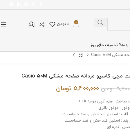
0
0
تومان
% تخفیف های روز
ا ما
ی Casio 50M
مچی کاسیو مردانه صفحه مشکی Casio 50M
5,400,000
تومان
5,800
تومان
 ساخت : های کپی درجه A++
تور : موتور باتری
قاب : استیل ضد خش و ضد حساسیت
ند : استیل ضد خش و ضد حساسیت
لی : نقره ای