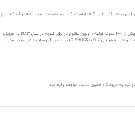
ی قوی تحت تأثیر قرار نگرفته است. ” این مشاهدات منجر به این شد که تیم
مرحله آزمایش طولانی و دشوار جی شاک تقریباً دو سال به طول انجامید. اما پس از کار بهبود بخشی مداوم روی پوشش و قسمتهای مختلف ساعت روی بیش از ۲۰۰ نمونه اولیه ، اولین مقاوم در برابر ضربه در سال ۱۹۸۳ به فروش
رسید. ایده های انقلابی مانند طراحی مورد “توخالی” ، محافظت همه جانبه و بالشتک کردن قطعات مهم ، سنگ بنای مقاومت ساعت جی شاک (G-SHOCK) بود و امروزه هر جی شاک (G-SHOCK) بر اساس آن ساخته می شد، نقش
توانید به فروشگاه همین سایت مراجعه بفرمایید