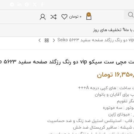
0
0
تومان
% تخفیف های روز
ا ما
ت سیکو vip دو رنگ رزگلد صفحه سفید Seiko 5623
16,350
تومان
ساخت : های کپی درجه A+++
برای آقایان و بانوان
گر تقویم
وتور : سه موتوره
: میوتای ژاپن
اب : استینلس استیل ضد زنگ و ضد حساسیت
یشه : سافیر کریستال ضد خش