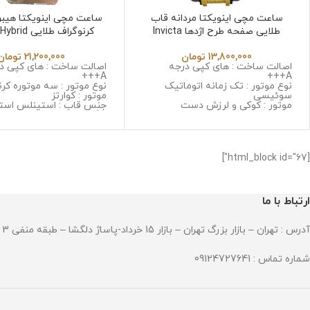
ساعت مچی اینویکتا مردانه قاب
ساعت مچی اینویکتا هیبری
طلایی صفحه طرح اژدها Invicta
کرنوگراف طلایی
6532
Jk6532
13,800,000
تومان
21,200,000
تومان
اصالت ساخت : های کپی درجه
اصالت ساخت : های کپی د
A+++
A+++
نوع موتور : تک زمانه اتوماتیک
نوع موتور : سه موتوره کرن
سوئیسی
موتور : کوارتز
موتور : کوکی و لرزش دست
جنس قاب : استینلس است
جنس قاب : استینلس استیل ضد
زنگ و ضد حساسیت
زنگ و ضد حساسیت
جنس شیشه : سافایر ضد
جنس شیشه : سافایر ضد خش
جنس بند : استینلس استی
جنس بند : رابر
و ضد حساسیت
قطر صفحه : 53 میلی گرم
قطر صفحه : 52 میلی گرم
[html_block id="67"]
وزن : 237 گرم
وزن : 370 گرم
مقاومت در برابر آب
مقاومت در برابر آب
ارتباط با ما
آدرس : تهران – بازار بزرگ تهران – بازار 15 خرداد-پاساژ دلگشا – طبقه منفی 3 – پلاک 94
شماره تماس : 09124727641