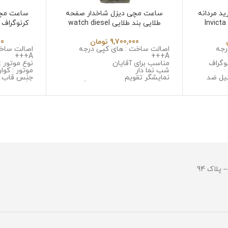
د مردانه
ساعت مچی دیزل شاخدار صفحه
ساعت مچی
 Invicta Hybrid
طلایی بند طلایی watch diesel
dz4309
9,700,000
تومان
00
رجه
اصالت ساخت : های کپی درجه
اصالت ساخت
A+++
A+++
وگراف
مناسب برای آقایان
نوع موتور :
شب نما دار
موتور : کوار
یل ضد
نمایشگر تقویم
جنس قاب :
نوع موتور : سه موتوره کرنوگراف
زنگ و ضد 
 خش
موتور : میوتا ژاپن
جنس شیشه :
ل ضد زنگ
جنس قاب : استینلس استیل ضد
کیفیت
زنگ و ضد حساسیت
جنس بند :
جنس شیشه : صافیر کریستال ضد
و ضد حسا
خش
قطر صفحه : 42 میلی 
جنس بند : استینلس استیل ضد زنگ
وزن : 150 گرم
و ضد حساسیت
مقاومت در ب
قطر صفحه : 51میلی متر
وزن : 211 گرم
مقاومت در برابر آب