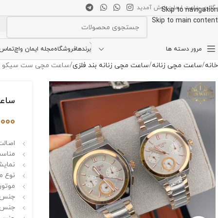
 گالری ساعت ایمان خوش آمدید
Skip to navigation
Skip to main content
انتخاب دسته بندی
مرور دسته ها
برندها
فروشگاه
مجله ایمان واچ
تماس ب
خانه
ساعت مچی زنانه
ساعت مچی زنانه بند فلزی
ساعت مچی ست سیکو vip دو رنگ رزگلد صفحه سفید Seiko 5623
ساعت مچی س
,000
اصالت 
مناسب 
نمایش
نوع م
موتور 
جنس ق
جنس ش