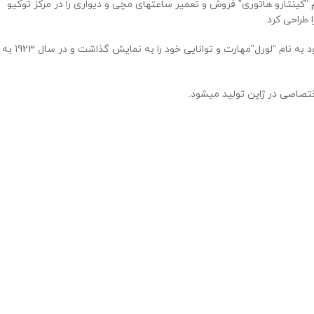
ن و معتبرترین ساعتهای ژاپنی است.این شرکت کار خود را در سال 1881 در توکیو ژاپن آغاز کرد .کارآفرین 22 ساله به نام “کینتارو هاتوری” فروش و تعمیر ساعتهای مچی و دیواری را در مرکز توکیو
در سال 1913 توانست اولین ساعت مچی خود را تولید کند و آن سال,سال بسیار مهمی برای این برند به شمار میرفت.کینتارو با تولید اولین ساعت مچی خود به نام “لورل”مهارت و توانایی خود را به نمایش گذاشت و در سال 1923 به
ختصاصی در ژاپن تولید میشود.