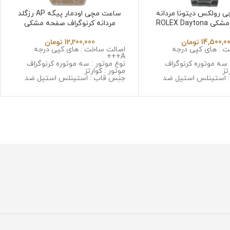
 رولکس دیتونا مردانه
ساعت مچی اودمار پیگه AP رزگلد
کرنوگراف مشکی ROLEX Daytona
مردانه کرنوگراف صفحه مشکی
Audmars pigute 32658
255953
14,500,0
تومان
12,200,000
تومان
 : های کپی درجه
اصالت ساخت : های کپی درجه
A+++
 سه موتوره کرنوگراف
نوع موتور : سه موتوره کرنوگراف
تز
موتور : کوارتز
 استینلس استیل ضد
جنس قاب : استینلس استیل ضد
حساسیت
زنگ و ضد حساسیت
 مینرال گلس با
جنس شیشه : سافایر ضد خش
جنس بند : استینلس استیل ضد زنگ
 استینلس استیل ضد زنگ
و ضد حساسیت
سیت
قطر صفحه : 43 میلی گرم
گرم
وزن : 165 گرم
مقاومت در برابر آب
رابر آب